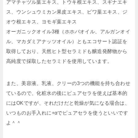
アマチャヅル葉エキス、トウキ根エキス、スギナエキ
ス、ウンシュウミカン果皮エキス、ビワ葉エキス、ジ
オウ根エキス、ヨモギ葉エキス
オーガニックオイル3種（ホホバオイル、アルガンオイ
ル、マカダミアナッツオイル）とも
エコサート認証を
取得
しており、天然ヒト型セラミドも
醸造発酵物から
高純度で採取したセラミドを使用
しています。
また、
美容液、乳液、クリーの3つの機能を持ち合わせ
ている
ので、化粧水の後にピュアセラを使えば基本的
にはOKですが、それだけだと乾燥が気になる場合は、
いつものお手入れに+αでピュアセラを使うといいです
よ＾＾