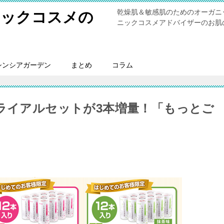
乾燥肌＆敏感肌のためのオーガニ
ニックコスメの
ニックコスメアドバイザーのお肌
シンシアガーデン
まとめ
コラム
トライアルセットが3本増量！「もっとご