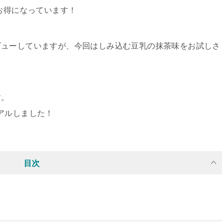
お得になっています！
ビューしていますが、今回はしみ込む豆乳の抹茶味をお試しさ
す。
アルしました！
目次