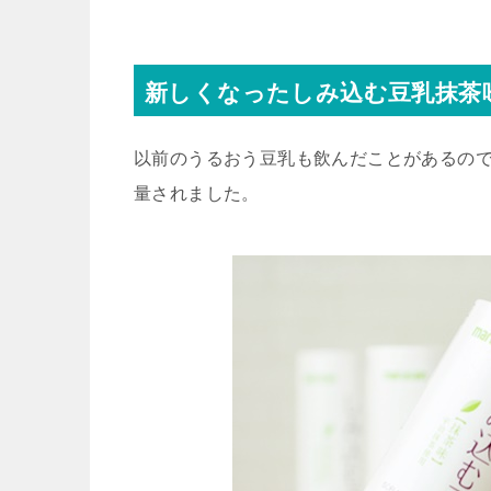
新しくなったしみ込む豆乳抹茶
以前のうるおう豆乳も飲んだことがあるの
量されました。