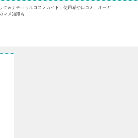
ック＆ナチュラルコスメガイド。使用感や口コミ、オーガ
のマメ知識も