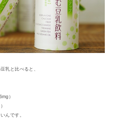
の豆乳と比べると、
6mg）
g）
多いんです。