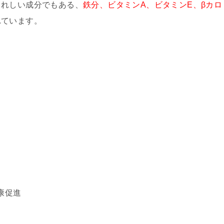
うれしい成分でもある、
鉄分、ビタミンA、ビタミンE、βカロ
れています。
康促進