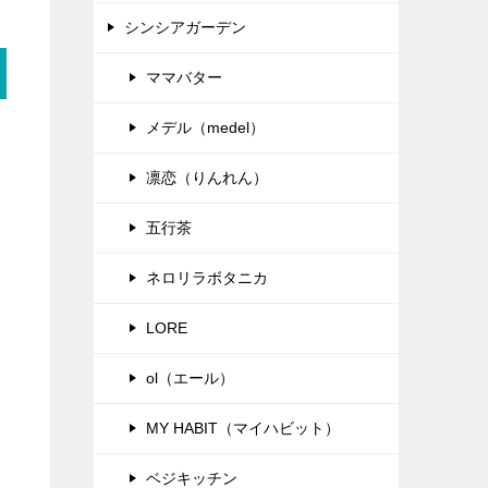
シンシアガーデン
ママバター
メデル（medel）
凛恋（りんれん）
五行茶
ネロリラボタニカ
LORE
ol（エール）
MY HABIT（マイハビット）
ベジキッチン