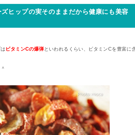
ーズヒップの実そのままだから健康にも美容
。
プは
ビタミンCの爆弾
といわれるくらい、ビタミンCを豊富に
＾＾