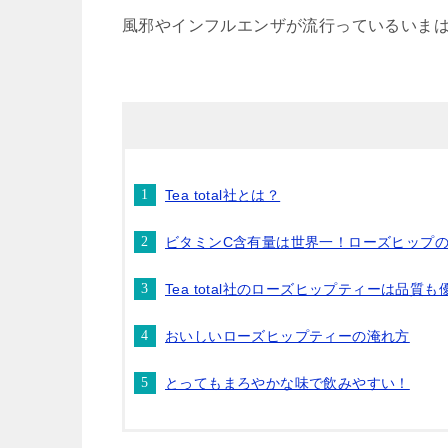
風邪やインフルエンザが流行っているいま
Tea total社とは？
ビタミンC含有量は世界一！ローズヒップ
Tea total社のローズヒップティーは品質
おいしいローズヒップティーの淹れ方
とってもまろやかな味で飲みやすい！