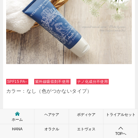
SPF15 PA–
紫外線吸収剤不使用
ナノ化成分不使用
カラー：なし（色がつかないタイプ）
※PA値については、表記はされていないので正確なこ
ヘアケア
ボディケア
トライアルセット
ホーム
とはわからないのですが、私はPA＋くらいの数値はあ
HANA
オラクル
エトヴォス
るのではないかと思っています。
TOPへ