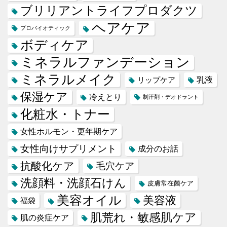
ブリリアントライフプロダクツ
ヘアケア
プロバイオティック
ボディケア
ミネラルファンデーション
ミネラルメイク
乳液
リップケア
保湿ケア
冷えとり
制汗剤・デオドラント
化粧水・トナー
女性ホルモン・更年期ケア
女性向けサプリメント
成分のお話
抗酸化ケア
毛穴ケア
洗顔料・洗顔石けん
皮膚常在菌ケア
美容オイル
美容液
福袋
肌荒れ・敏感肌ケア
肌の炎症ケア