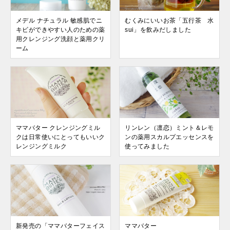
メデル ナチュラル 敏感肌でニ
むくみにいいお茶「五行茶 水
キビができやすい人のための薬
sui」を飲みだしました
用クレンジング洗顔と薬用クリ
ーム
ママバター クレンジングミル
リンレン（凛恋）ミント＆レモ
クは日常使いにとってもいいク
ンの薬用スカルプエッセンスを
レンジングミルク
使ってみました
新発売の「ママバターフェイス
ママバター