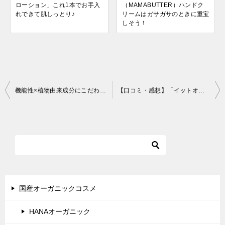
ローション」これ1本でお手入
（MAMABUTTER）ハンドク
れできて肌しっとり♪
リームはガサガサのときに重宝
しそう！
投
機能性×植物由来成分にこだわった「anelia-natural（アネリア ナチュラル）」3つのアイテムを使ってみました！
【口コミ・感想】「イットオールナチュラル ライヴリーオイル」試してみました
稿
ナ
ビ
ゲ
ー
シ
国産オーガニックコスメ
ョ
HANAオーガニック
ン