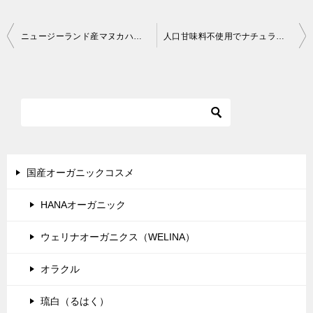
投
ニュージーランド産マヌカハニー アクティブ15+ 花粉時期の喉のイガイガにも重宝してます
人口甘味料不使用でナチュラルな「ペッパースミスのミントタブレット」は子どもにも安心して食べさせられます
稿
ナ
ビ
ゲ
ー
シ
国産オーガニックコスメ
ョ
HANAオーガニック
ン
ウェリナオーガニクス（WELINA）
オラクル
琉白（るはく）