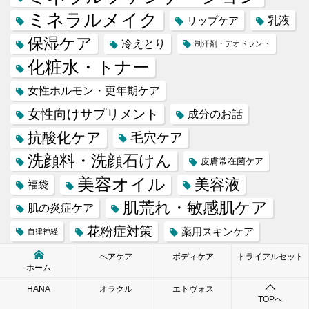
ミネラルメイク
乳液
リップケア
保湿ケア
冷えとり
制汗剤・デオドラント
化粧水・トナー
女性ホルモン・更年期ケア
女性向けサプリメント
成分のお話
抗酸化ケア
毛穴ケア
洗顔料・洗顔石けん
皮膚常在菌ケア
美容オイル
美容液
福袋
肌荒れ・敏感肌ケア
肌の炎症ケア
花粉症対策
薬用スキンケア
自律神経
雑貨
貧血
ヘアケア
ボディケア
トライアルセット
ホーム
HANA
オラクル
エトヴォス
TOPへ