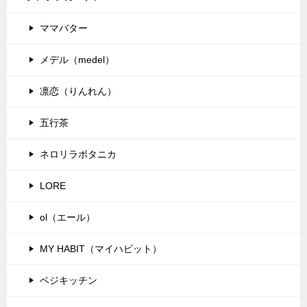
ママバター
メデル（medel）
凛恋（りんれん）
五行茶
ネロリラボタニカ
LORE
ol（エール）
MY HABIT（マイハビット）
ベジキッチン