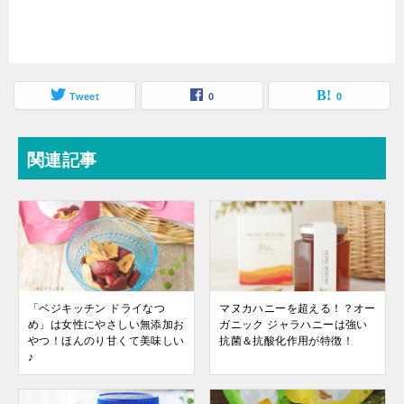
Tweet
0
0
関連記事
「ベジキッチン ドライなつ
マヌカハニーを超える！？オー
め」は女性にやさしい無添加お
ガニック ジャラハニーは強い
やつ！ほんのり甘くて美味しい
抗菌＆抗酸化作用が特徴！
♪