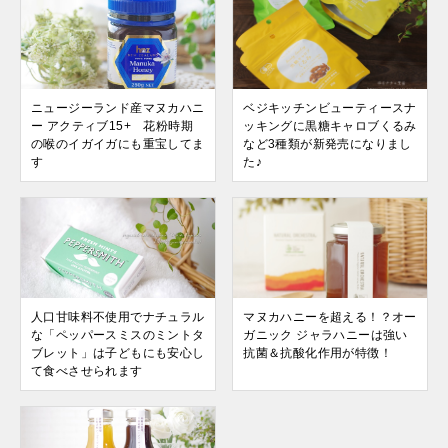
ニュージーランド産マヌカハニ
ベジキッチンビューティースナ
ー アクティブ15+ 花粉時期
ッキングに黒糖キャロブくるみ
の喉のイガイガにも重宝してま
など3種類が新発売になりまし
す
た♪
人口甘味料不使用でナチュラル
マヌカハニーを超える！？オー
な「ペッパースミスのミントタ
ガニック ジャラハニーは強い
ブレット」は子どもにも安心し
抗菌＆抗酸化作用が特徴！
て食べさせられます