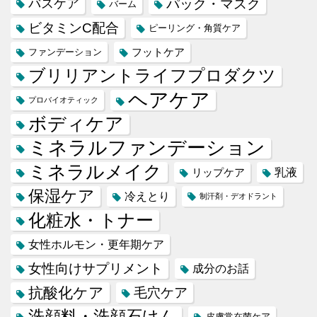
バスケア
パック・マスク
バーム
ビタミンC配合
ピーリング・角質ケア
フットケア
ファンデーション
ブリリアントライフプロダクツ
ヘアケア
プロバイオティック
ボディケア
ミネラルファンデーション
ミネラルメイク
乳液
リップケア
保湿ケア
冷えとり
制汗剤・デオドラント
化粧水・トナー
女性ホルモン・更年期ケア
女性向けサプリメント
成分のお話
抗酸化ケア
毛穴ケア
洗顔料・洗顔石けん
皮膚常在菌ケア