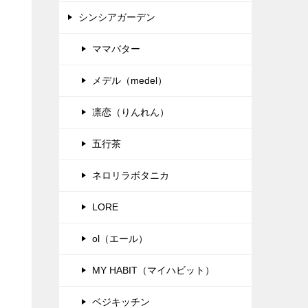
シンシアガーデン
ママバター
メデル（medel）
凛恋（りんれん）
五行茶
ネロリラボタニカ
LORE
ol（エール）
MY HABIT（マイハビット）
ベジキッチン